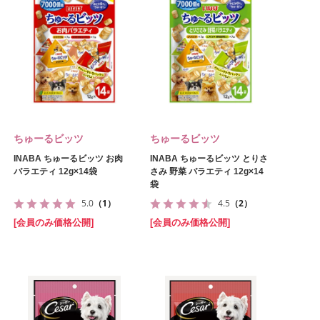
ちゅーるビッツ
ちゅーるビッツ
INABA ちゅーるビッツ お肉
INABA ちゅーるビッツ とりさ
バラエティ 12g×14袋
さみ 野菜 バラエティ 12g×14
袋
5.0
（1）
4.5
（2）
[会員のみ価格公開]
[会員のみ価格公開]