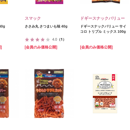
スマック
ドギースナックバリュー
0g
ささみ丸 さつまいも味 40g
ドギースナックバリュー サイ
コロ トリプル ミックス 100g
4.0
（1）
]
[会員のみ価格公開]
[会員のみ価格公開]