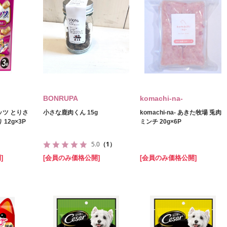
BONRUPA
komachi‐na‐
ッツ とりさ
小さな鹿肉くん 15g
komachi‐na‐ あきた牧場 兎肉
12g×3P
ミンチ 20g×6P
5.0
（1）
]
[会員のみ価格公開]
[会員のみ価格公開]