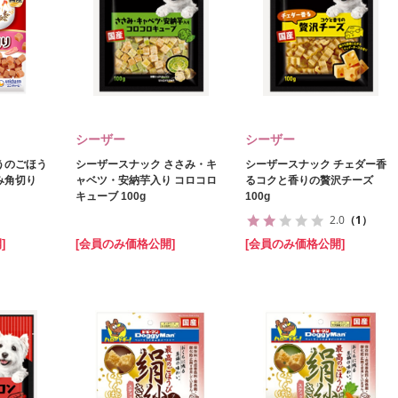
シーザー
シーザー
うのごほう
シーザースナック ささみ・キ
シーザースナック チェダー香
み角切り
ャベツ・安納芋入り コロコロ
るコクと香りの贅沢チーズ
キューブ 100g
100g
2.0
（1）
]
[会員のみ価格公開]
[会員のみ価格公開]