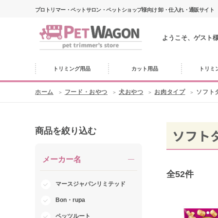
プロトリマー・ペットサロン・ペットショップ様向け 卸・仕入れ・通販サイト
ようこそ、ゲスト
トリミング用品
カット用品
トリミ
ホーム
フード・おやつ
犬おやつ
お肉タイプ
ソフト
商品を絞り込む
ソフト
メーカー名
全
52
件
マースジャパンリミテッド
Bon・rupa
ペッツルート