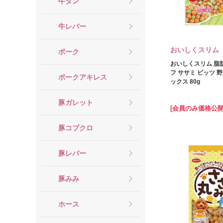
牛タン
牛レバー
おいしくスリム
ポーク
おいしくスリム 脂
フ ササミ ビッツ 
ポークアキレス
ックス 80g
豚ガレット
[会員のみ価格公開
豚コブクロ
豚レバー
豚みみ
ホース