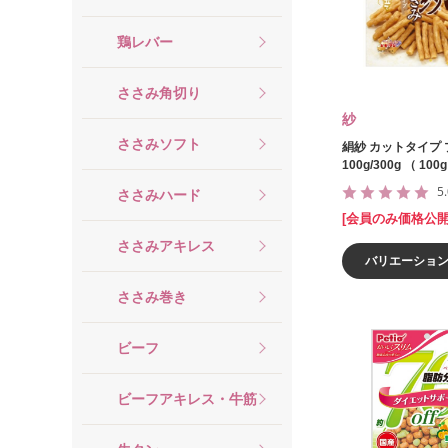
鶏レバー
ささみ角切り
紗
ささみソフト
絹紗 カットタイプ
100g/300g （ 100
5
ささみハード
[会員のみ価格公開
ささみアキレス
バリエーショ
ささみ巻き
ビーフ
ビーフアキレス・牛筋