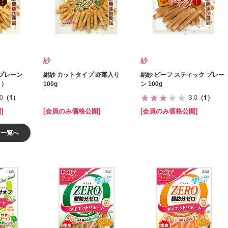
紗
紗
 プレーン
絹紗 カットタイプ 野菜入り
絹紗 ビーフ スティック プレー
g ）
100g
ン 100g
.0
（1）
3.0
（1）
]
[会員のみ価格公開]
[会員のみ価格公開]
ン一覧へ