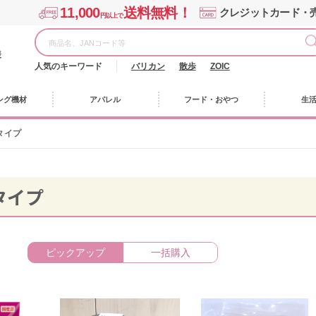
11,000
送料無料！
クレジットカード・
円以上で
様
人気のキーワード
バリカン
散歩
ZOIC
ング機材
アパレル
フード・おやつ
生
タイプ
タイプ
ピックアップ
一括購入