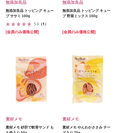
無添加良品
無添加良品
無添加良品 トッピング キュー
無添加良品 トッピング キュー
ブ ササミ 100g
ブ 野菜ミックス 100g
5.0
（1）
[会員のみ価格公開]
[会員のみ価格公開]
素材メモ
素材メモ
素材メモ 砂肝で軟骨サンド も
素材メモ やんわかささみ チー
も肉入り 50g
ズ入り 70g