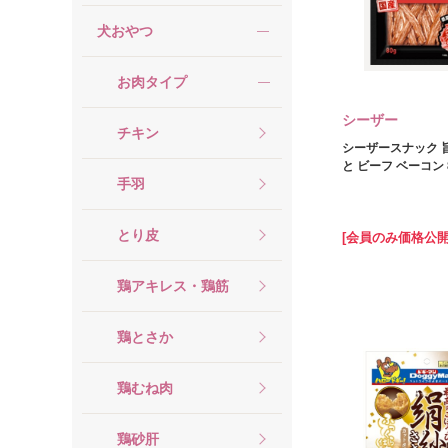
犬おやつ
お肉タイプ
シーザー
チキン
シーザースナック 
と ビーフ ベーコン 
手羽
とり皮
[会員のみ価格公開
鶏アキレス・鶏筋
鶏とさか
鶏むね肉
鶏砂肝