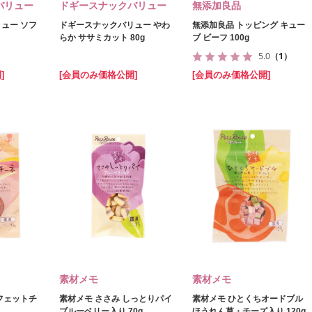
バリュー
ドギースナックバリュー
無添加良品
ュー ソフ
ドギースナックバリュー やわ
無添加良品 トッピング キュー
らか ササミカット 80g
ブ ビーフ 100g
5.0
（1）
]
[会員のみ価格公開]
[会員のみ価格公開]
素材メモ
素材メモ
フェットチ
素材メモ ささみ しっとりパイ
素材メモ ひとくちオードブル
ブルーベリー入り 70g
ほうれん草・チーズ入り 120g