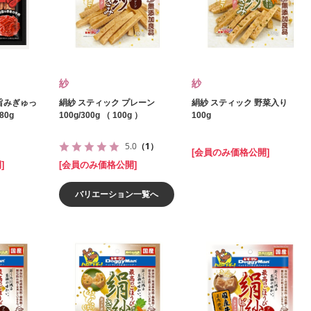
紗
紗
旨みぎゅっ
絹紗 スティック プレーン
絹紗 スティック 野菜入り
80g
100g/300g （ 100g ）
100g
5.0
（1）
[会員のみ価格公開]
]
[会員のみ価格公開]
バリエーション一覧へ