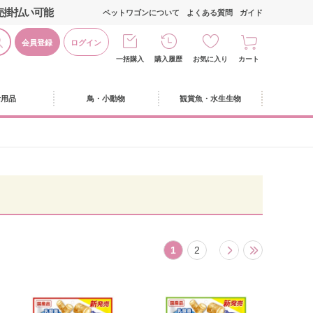
売掛払い可能
ペットワゴンについて
よくある質問
ガイド
会員登録
ログイン
一括購入
購入履歴
お気に入り
カート
活用品
鳥・小動物
観賞魚・水生生物
1
2