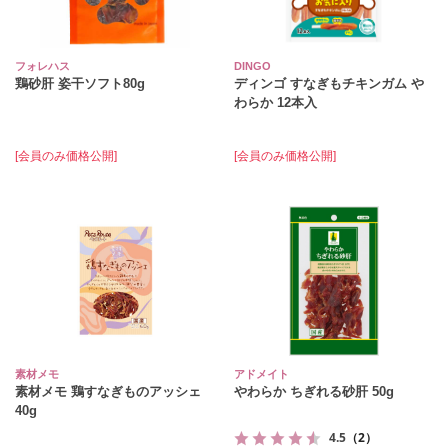
フォレハス
DINGO
鶏砂肝 姿干ソフト80g
ディンゴ すなぎもチキンガム や
わらか 12本入
[会員のみ価格公開]
[会員のみ価格公開]
素材メモ
アドメイト
素材メモ 鶏すなぎものアッシェ
やわらか ちぎれる砂肝 50g
40g
4.5
（2）