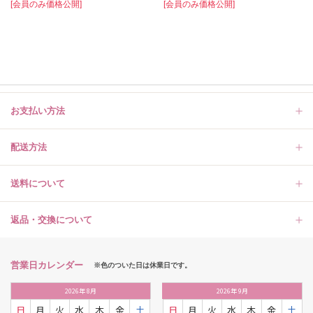
[会員のみ価格公開]
[会員のみ価格公開]
お支払い方法
配送方法
送料について
返品・交換について
営業日カレンダー
※色のついた日は休業日です。
2026
年
8月
2026
年
9月
日
月
火
水
木
金
土
日
月
火
水
木
金
土