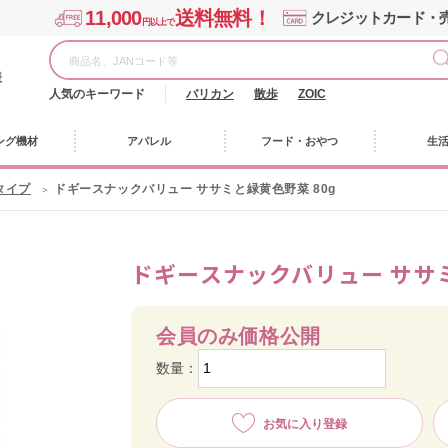
11,000
送料無料！
クレジットカード・
円以上で
様
人気のキーワード
バリカン
散歩
ZOIC
ング機材
アパレル
フード・おやつ
生
タイプ
ドギースナックバリュー ササミと緑黄色野菜 80g
ドギースナックバリュー ササミ
会員のみ価格公開
数量：
お気に入り登録