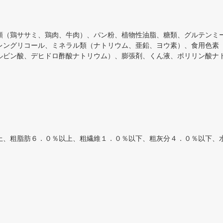
類（鶏ササミ、鶏肉、牛肉）、パン粉、植物性油脂、糖類、グルテンミ
レングリコール、ミネラル類（ナトリウム、亜鉛、ヨウ素）、食用色素
ルビン酸、デヒドロ酢酸ナトリウム）、膨張剤、くん液、ポリリン酸ナ
上、粗脂肪６．０％以上、粗繊維１．０％以下、粗灰分４．０％以下、