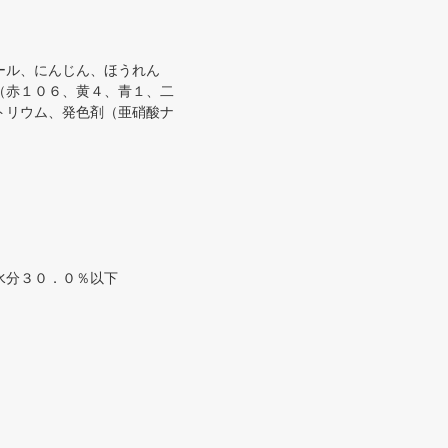
ール、にんじん、ほうれん
（赤１０６、黄４、青１、二
トリウム、発色剤（亜硝酸ナ
水分３０．０％以下