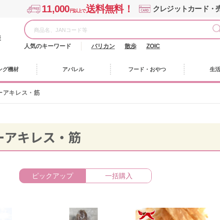
11,000
送料無料！
クレジットカード・
円以上で
様
人気のキーワード
バリカン
散歩
ZOIC
ング機材
アパレル
フード・おやつ
生
ーアキレス・筋
ーアキレス・筋
ピックアップ
一括購入