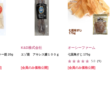
K&D株式会社
オーシーファーム
ー筋 20g
エゾ鹿 アキレス腱１００ｇ
七面鳥すじ 175g
5.0
（1）
]
[会員のみ価格公開]
[会員のみ価格公開]