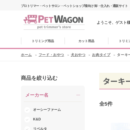
プロトリマー・ペットサロン・ペットショップ様向け 卸・仕入れ・通販サイト
ようこそ、ゲスト
トリミング用品
カット用品
トリミ
ホーム
フード・おやつ
犬おやつ
お肉タイプ
ターキ
商品を絞り込む
ターキ
メーカー名
全
5
件
オーシーファーム
K&D
リベルタ