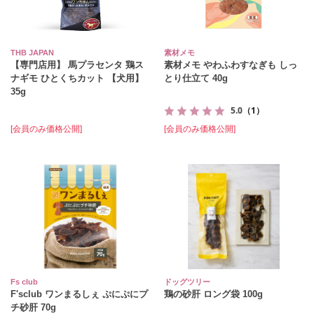
THB JAPAN
素材メモ
【専門店用】 馬プラセンタ 鶏ス
素材メモ やわふわすなぎも しっ
ナギモ ひとくちカット 【犬用】
とり仕立て 40g
35g
5.0
（1）
[会員のみ価格公開]
[会員のみ価格公開]
Fs club
ドッグツリー
F'sclub ワンまるしぇ ぷにぷにプ
鶏の砂肝 ロング袋 100g
チ砂肝 70g