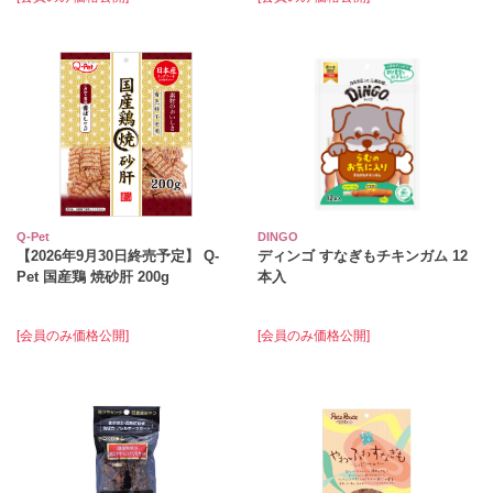
Q-Pet
DINGO
【2026年9月30日終売予定】 Q-
ディンゴ すなぎもチキンガム 12
Pet 国産鶏 焼砂肝 200g
本入
[会員のみ価格公開]
[会員のみ価格公開]