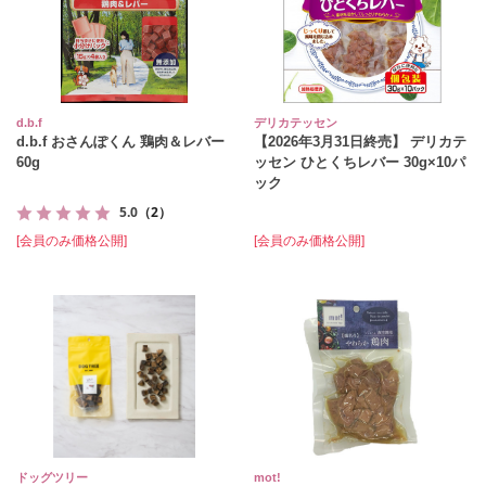
d.b.f
デリカテッセン
d.b.f おさんぽくん 鶏肉＆レバー
【2026年3月31日終売】 デリカテ
60g
ッセン ひとくちレバー 30g×10パ
ック
5.0
（2）
[会員のみ価格公開]
[会員のみ価格公開]
ドッグツリー
mot!