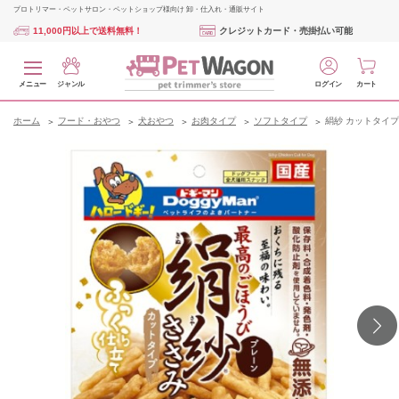
プロトリマー・ペットサロン・ペットショップ様向け 卸・仕入れ・通販サイト
11,000円以上で送料無料！
クレジットカード・売掛払い可能
メニュー
ジャンル
ログイン
カート
ホーム
フード・おやつ
犬おやつ
お肉タイプ
ソフトタイプ
絹紗 カットタイプ プ