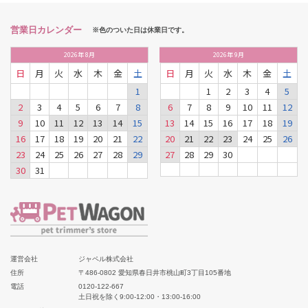
営業日カレンダー
※色のついた日は休業日です。
2026
年
8月
2026
年
9月
日
月
火
水
木
金
土
日
月
火
水
木
金
土
1
1
2
3
4
5
2
3
4
5
6
7
8
6
7
8
9
10
11
12
9
10
11
12
13
14
15
13
14
15
16
17
18
19
16
17
18
19
20
21
22
20
21
22
23
24
25
26
23
24
25
26
27
28
29
27
28
29
30
30
31
運営会社
ジャペル株式会社
住所
〒486-0802 愛知県春日井市桃山町3丁目105番地
電話
0120-122-667
土日祝を除く9:00-12:00・13:00-16:00