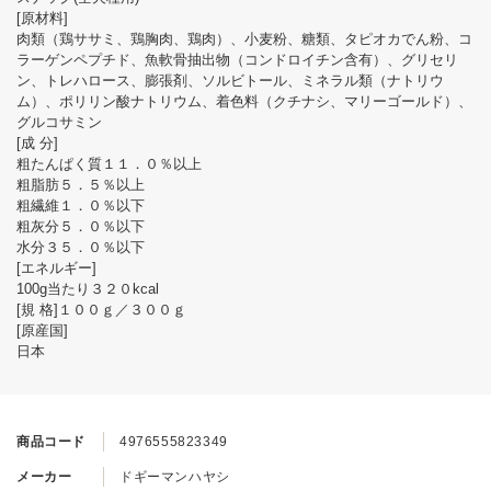
[原材料]
肉類（鶏ササミ、鶏胸肉、鶏肉）、小麦粉、糖類、タピオカでん粉、コ
ラーゲンペプチド、魚軟骨抽出物（コンドロイチン含有）、グリセリ
ン、トレハロース、膨張剤、ソルビトール、ミネラル類（ナトリウ
ム）、ポリリン酸ナトリウム、着色料（クチナシ、マリーゴールド）、
グルコサミン
[成 分]
粗たんぱく質１１．０％以上
粗脂肪５．５％以上
粗繊維１．０％以下
粗灰分５．０％以下
水分３５．０％以下
[エネルギー]
100g当たり３２０kcal
[規 格]１００ｇ／３００ｇ
[原産国]
日本
商品コード
4976555823349
メーカー
ドギーマンハヤシ