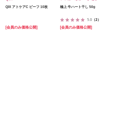
QIX アトケアC ビーフ 10枚
極上 牛ハート干し 50g
5.0
（2）
[会員のみ価格公開]
[会員のみ価格公開]