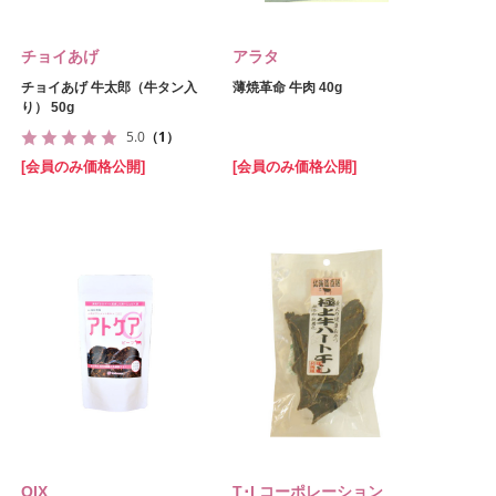
チョイあげ
アラタ
チョイあげ 牛太郎（牛タン入
薄焼革命 牛肉 40g
り） 50g
5.0
（1）
[会員のみ価格公開]
[会員のみ価格公開]
QIX
T･I コーポレーション