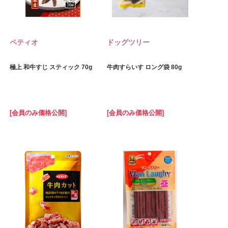
ペティオ
ドッグツリー
極上 和牛すじ スティック 70g
牛肉すらいす ロング袋 80g
[会員のみ価格公開]
[会員のみ価格公開]