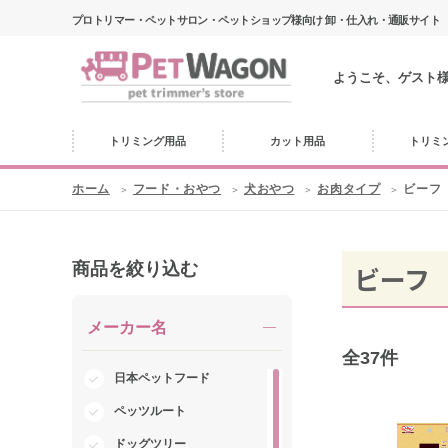
プロトリマー・ペットサロン・ペットショップ様向け 卸・仕入れ・通販サイト
ようこそ、ゲスト
トリミング用品
カット用品
トリミ
ホーム
フード・おやつ
犬おやつ
お肉タイプ
ビーフ
商品を絞り込む
ビーフ
メーカー名
全
37
件
日本ペットフード
ペッツルート
ドッグツリー