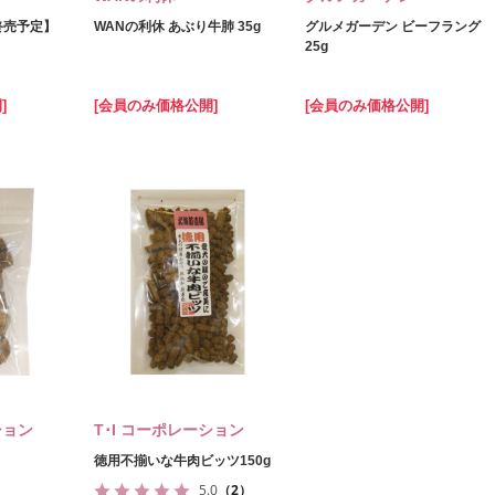
日終売予定】
WANの利休 あぶり牛肺 35g
グルメガーデン ビーフラング
25g
]
[会員のみ価格公開]
[会員のみ価格公開]
ション
T･I コーポレーション
徳用不揃いな牛肉ビッツ150g
5.0
（2）