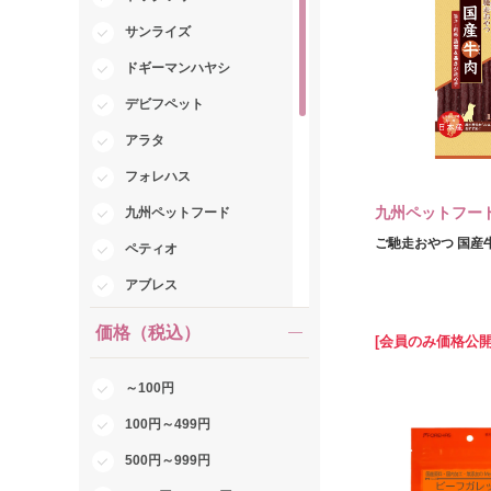
サンライズ
ドギーマンハヤシ
デビフペット
アラタ
フォレハス
九州ペットフー
九州ペットフード
ご馳走おやつ 国産牛肉
ペティオ
アブレス
T･Iコーポレーション
価格（税込）
[会員のみ価格公開
ペットライブラリー
～100円
ファンタジーワールド
100円～499円
QIX
500円～999円
わんわん