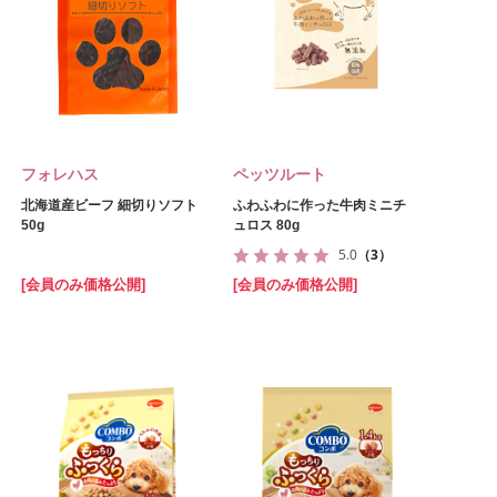
フォレハス
ペッツルート
北海道産ビーフ 細切りソフト
ふわふわに作った牛肉ミニチ
50g
ュロス 80g
5.0
（3）
[会員のみ価格公開]
[会員のみ価格公開]