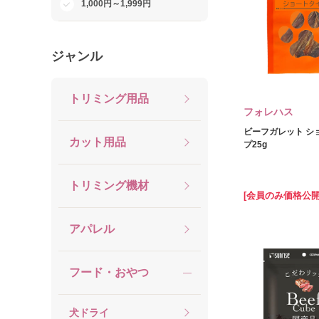
1,000円～1,999円
ファンシー
エースプロダクツ
ジャンル
マルジョー＆ウエフク
THB JAPAN
トリミング用品
アスク
フォレハス
ビーフガレット シ
カット用品
プ25g
トリミング機材
[会員のみ価格公開
アパレル
フード・おやつ
犬ドライ