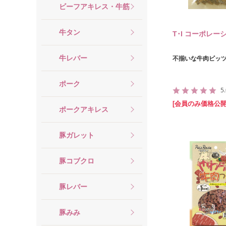
ビーフアキレス・牛筋
牛タン
T･I コーポレー
牛レバー
不揃いな牛肉ビッツ
ポーク
5
[会員のみ価格公開
ポークアキレス
豚ガレット
豚コブクロ
豚レバー
豚みみ