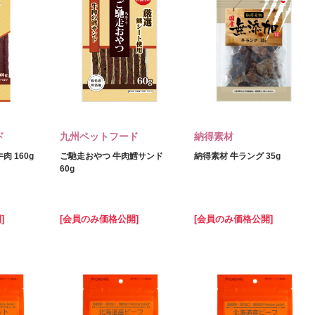
ド
九州ペットフード
納得素材
 160g
ご馳走おやつ 牛肉鱈サンド
納得素材 牛ラング 35g
60g
]
[会員のみ価格公開]
[会員のみ価格公開]