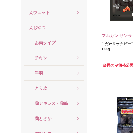
犬ウェット
犬おやつ
マルカン サンラ
お肉タイプ
こだわリッチ ビー
100g
チキン
[会員のみ価格公開
手羽
とり皮
鶏アキレス・鶏筋
鶏とさか