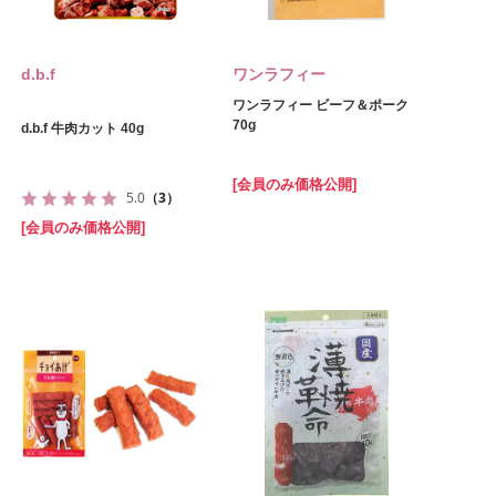
d.b.f
ワンラフィー
ワンラフィー ビーフ＆ポーク
70g
d.b.f 牛肉カット 40g
[会員のみ価格公開]
5.0
（3）
[会員のみ価格公開]