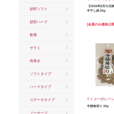
【2026年8月31
砂肝ソフト
牛干し肉 55g
砂肝ハード
[会員のみ価格公開
軟骨
サラミ
肉巻き
ソフトタイプ
ハードタイプ
T･I コーポレー
ステーキタイプ
牛肺角切り 30g
ソーセージ