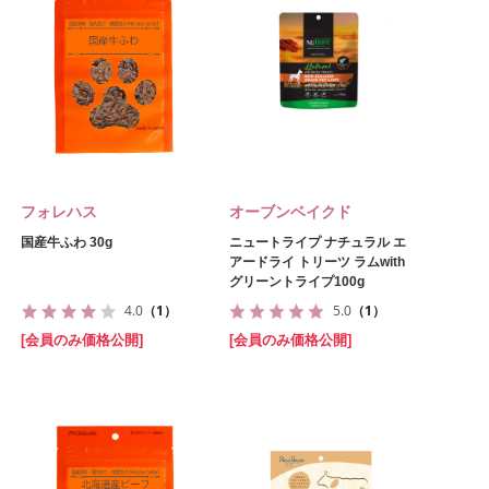
フォレハス
オーブンベイクド
国産牛ふわ 30g
ニュートライプ ナチュラル エ
アードライ トリーツ ラムwith
グリーントライプ100g
4.0
（1）
5.0
（1）
[会員のみ価格公開]
[会員のみ価格公開]