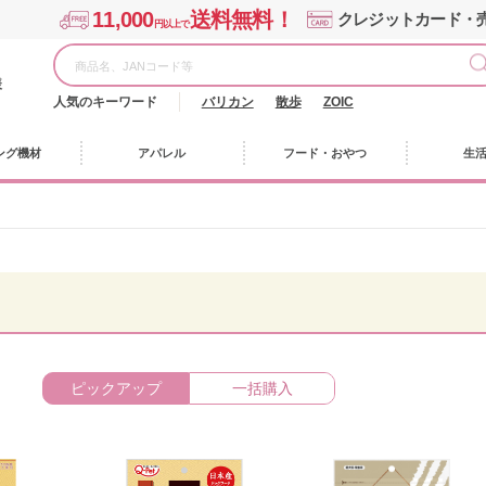
11,000
送料無料！
クレジットカード・
円以上で
様
人気のキーワード
バリカン
散歩
ZOIC
ング機材
アパレル
フード・おやつ
生
ピックアップ
一括購入