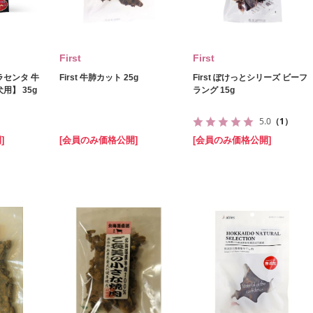
First
First
ラセンタ 牛
First 牛肺カット 25g
First ぽけっとシリーズ ビーフ
用】 35g
ラング 15g
5.0
（1）
]
[会員のみ価格公開]
[会員のみ価格公開]