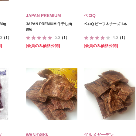
JAPAN PREMIUM
ペロQ
80g
JAPAN PREMIUM 牛干し肉
ペロQ ビーフ＆チーズ 1本
80g
.0
（1）
5.0
（1）
4.0
（1）
]
[会員のみ価格公開]
[会員のみ価格公開]
ツ
WANの利休
グルメガーデン