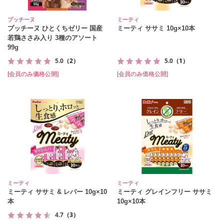
プッチーヌ
ミーティ
プッチーヌ ひとくちゼリー 国産
ミーティ ササミ 10g×10本
若鶏ささみ入り 3種のアソート
99g
5.0
（2）
5.0
（1）
[会員のみ価格公開]
[会員のみ価格公開]
ミーティ
ミーティ
ミーティ ササミ & レバー 10g×10
ミーティ グレインフリー ササミ
本
10g×10本
4.7
（3）