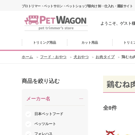
プロトリマー・ペットサロン・ペットショップ様向け 卸・仕入れ・通販サイト
ようこそ、ゲスト
トリミング用品
カット用品
トリミ
ホーム
フード・おやつ
犬おやつ
お肉タイプ
鶏むね
商品を絞り込む
鶏むね
メーカー名
全
8
件
日本ペットフード
ペッツルート
フォレハス