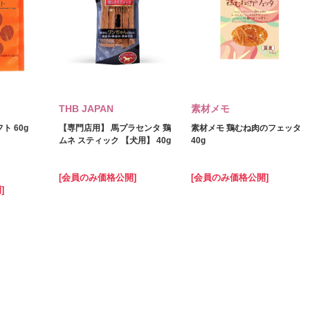
THB JAPAN
素材メモ
ト 60g
【専門店用】 馬プラセンタ 鶏
素材メモ 鶏むね肉のフェッタ
ムネ スティック 【犬用】 40g
40g
[会員のみ価格公開]
[会員のみ価格公開]
]