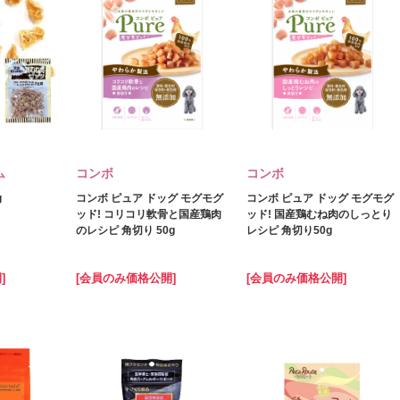
ム
コンボ
コンボ
g
コンボ ピュア ドッグ モグモグ
コンボ ピュア ドッグ モグモグ
ッド! コリコリ軟骨と国産鶏肉
ッド! 国産鶏むね肉のしっとり
のレシピ 角切り 50g
レシピ 角切り50g
]
[会員のみ価格公開]
[会員のみ価格公開]