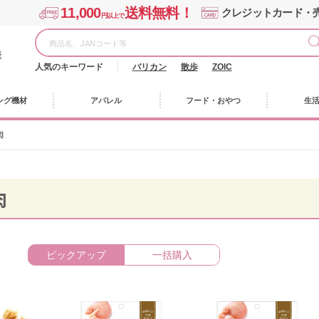
11,000
送料無料！
クレジットカード・
円以上で
様
人気のキーワード
バリカン
散歩
ZOIC
ング機材
アパレル
フード・おやつ
生
肉
肉
ピックアップ
一括購入