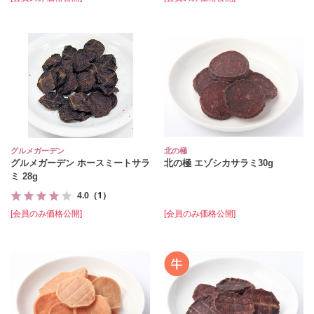
グルメガーデン
北の極
グルメガーデン ホースミートサラ
北の極 エゾシカサラミ30g
ミ 28g
4.0
（1）
[会員のみ価格公開]
[会員のみ価格公開]