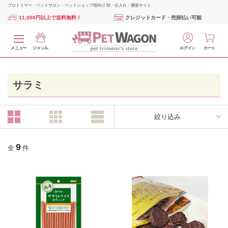
プロトリマー・ペットサロン・ペットショップ様向け 卸・仕入れ・通販サイト
11,000円以上で送料無料！
クレジットカード・売掛払い可能
メニュー
ジャンル
ログイン
カート
サラミ
絞り込み
9
全
件