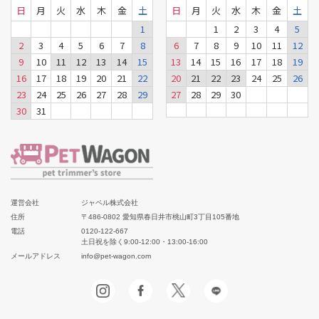
日
月
火
水
木
金
土
日
月
火
水
木
金
土
1
1
2
3
4
5
2
3
4
5
6
7
8
6
7
8
9
10
11
12
9
10
11
12
13
14
15
13
14
15
16
17
18
19
16
17
18
19
20
21
22
20
21
22
23
24
25
26
23
24
25
26
27
28
29
27
28
29
30
30
31
運営会社
ジャペル株式会社
住所
〒486-0802 愛知県春日井市桃山町3丁目105番地
電話
0120-122-667
土日祝を除く9:00-12:00・13:00-16:00
メールアドレス
info@pet-wagon.com