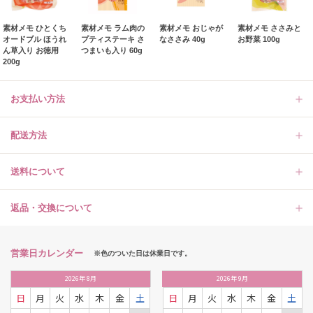
素材メモ ひとくち
素材メモ ラム肉の
素材メモ おじゃが
素材メモ ささみと
オードブル ほうれ
プティステーキ さ
なささみ 40g
お野菜 100g
ん草入り お徳用
つまいも入り 60g
200g
お支払い方法
配送方法
送料について
返品・交換について
営業日カレンダー
※色のついた日は休業日です。
2026
年
8月
2026
年
9月
日
月
火
水
木
金
土
日
月
火
水
木
金
土