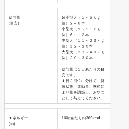
給与量
超小型犬（１～５ｋｇ
(目安)
位）２～６本
小型犬（５～１１ｋｇ
位）６～１２本
中型犬（１１～２３ｋｇ
位）１２～２０本
大型犬（２３～４０ｋｇ
位）２０～３０本
給与量は１日あたりの目
安です。
１日２回位に分けて、健
康状態、運動量、季節に
より量を調節し、おやつ
として与えてください。
エネルギー
100g当たり約360kcal
(約)