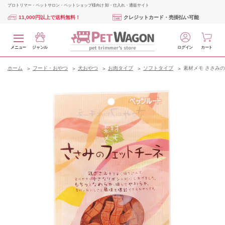
プロトリマー・ペットサロン・ペットショップ様向け 卸・仕入れ・通販サイト
11,000円以上で送料無料！
クレジットカード・売掛払い可能
メニュー
ジャンル
ログイン
カート
ホーム
フード・おやつ
犬おやつ
お肉タイプ
ソフトタイプ
素材メモ ささみの