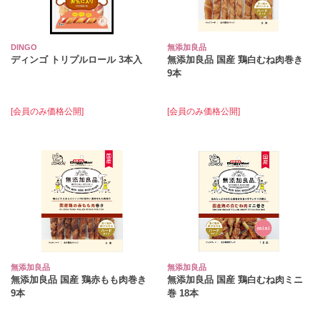
DINGO
無添加良品
ディンゴ トリプルロール 3本入
無添加良品 国産 鶏白むね肉巻き
9本
[会員のみ価格公開]
[会員のみ価格公開]
無添加良品
無添加良品
無添加良品 国産 鶏赤もも肉巻き
無添加良品 国産 鶏白むね肉ミニ
9本
巻 18本