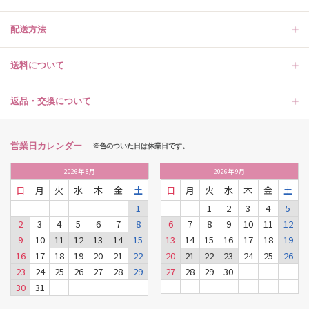
配送方法
送料について
返品・交換について
営業日カレンダー
※色のついた日は休業日です。
2026
年
8月
2026
年
9月
日
月
火
水
木
金
土
日
月
火
水
木
金
土
1
1
2
3
4
5
2
3
4
5
6
7
8
6
7
8
9
10
11
12
9
10
11
12
13
14
15
13
14
15
16
17
18
19
16
17
18
19
20
21
22
20
21
22
23
24
25
26
23
24
25
26
27
28
29
27
28
29
30
30
31