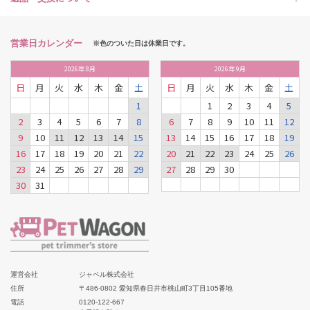
営業日カレンダー
※色のついた日は休業日です。
2026
年
8月
2026
年
9月
日
月
火
水
木
金
土
日
月
火
水
木
金
土
1
1
2
3
4
5
2
3
4
5
6
7
8
6
7
8
9
10
11
12
9
10
11
12
13
14
15
13
14
15
16
17
18
19
16
17
18
19
20
21
22
20
21
22
23
24
25
26
23
24
25
26
27
28
29
27
28
29
30
30
31
運営会社
ジャペル株式会社
住所
〒486-0802 愛知県春日井市桃山町3丁目105番地
電話
0120-122-667