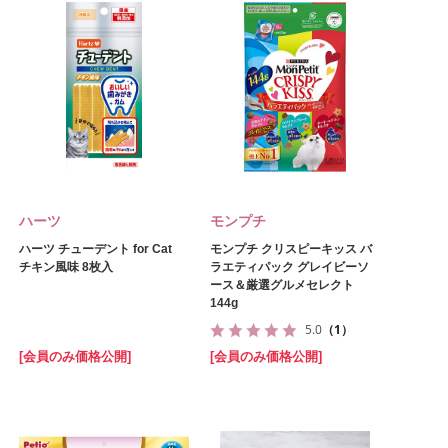
ハーツ
モンプチ
ハーツ チューデント for Cat
モンプチ クリスピーキッス バ
チキン風味 8枚入
ラエティパック グレイビーソ
ース＆厳選グルメセレクト
144g
5.0
（1）
[会員のみ価格公開]
[会員のみ価格公開]