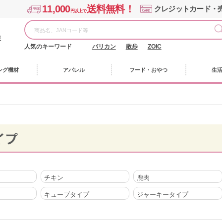
11,000
送料無料！
クレジットカード・
円以上で
様
人気のキーワード
バリカン
散歩
ZOIC
ング機材
アパレル
フード・おやつ
生
イプ
チキン
鹿肉
キューブタイプ
ジャーキータイプ