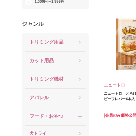
1,000円～1,999円
FLF
住商アグロインターナショ
ジャンル
ナル
マルカイコーポレーション
トリミング用品
マーケティングパートナー
（グローバルペットニュー
トリション）
カット用品
オリエント商会
トリミング機材
ニュートロ
ニュートロ とろ
アパレル
ビーフレバー4本入り
[会員のみ価格公開
フード・おやつ
犬ドライ