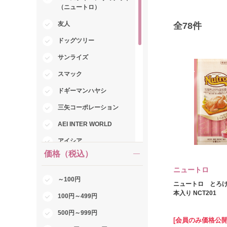
（ニュートロ）
友人
全
78
件
ドッグツリー
サンライズ
スマック
ドギーマンハヤシ
三矢コーポレーション
AEI INTER WORLD
アイシア
価格（税込）
ペティオ
ニュートロ
ユニ・チャーム
～100円
ニュートロ とろけ
いなばペットフード
本入り NCT201
100円～499円
サポート
500円～999円
[会員のみ価格公開
マルジョー＆ウエフク