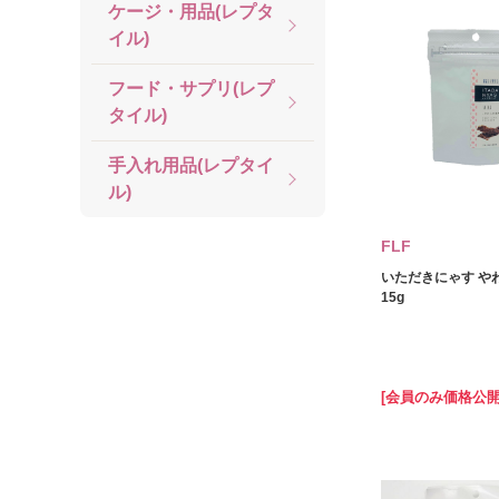
ケージ・用品(レプタ
イル)
フード・サプリ(レプ
タイル)
手入れ用品(レプタイ
ル)
FLF
いただきにゃす や
15g
[会員のみ価格公開