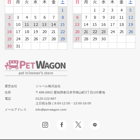
日
月
火
水
木
金
土
日
月
火
水
木
金
土
1
1
2
3
4
5
2
3
4
5
6
7
8
6
7
8
9
10
11
12
9
10
11
12
13
14
15
13
14
15
16
17
18
19
16
17
18
19
20
21
22
20
21
22
23
24
25
26
23
24
25
26
27
28
29
27
28
29
30
30
31
運営会社
ジャペル株式会社
住所
〒486-0802 愛知県春日井市桃山町3丁目105番地
電話
0120-122-667
土日祝を除く9:00-12:00・13:00-16:00
メールアドレス
info@pet-wagon.com