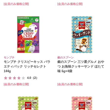
[会員のみ価格公開]
[会員のみ価格公開]
モンプチ
銀のスプーン
モンプチ クリスピーキッス バラ
銀のスプーン 三ツ星グルメ おや
エティパック リッチセレクト
つ お魚味クッキーサンド ほたて
144g
味 6g×4袋
4.0
（2）
[会員のみ価格公開]
[会員のみ価格公開]