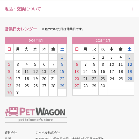
返品・交換について
営業日カレンダー
※色のついた日は休業日です。
2026
年
8月
2026
年
9月
日
月
火
水
木
金
土
日
月
火
水
木
金
土
1
1
2
3
4
5
2
3
4
5
6
7
8
6
7
8
9
10
11
12
9
10
11
12
13
14
15
13
14
15
16
17
18
19
16
17
18
19
20
21
22
20
21
22
23
24
25
26
23
24
25
26
27
28
29
27
28
29
30
30
31
運営会社
ジャペル株式会社
住所
〒486-0802 愛知県春日井市桃山町3丁目105番地