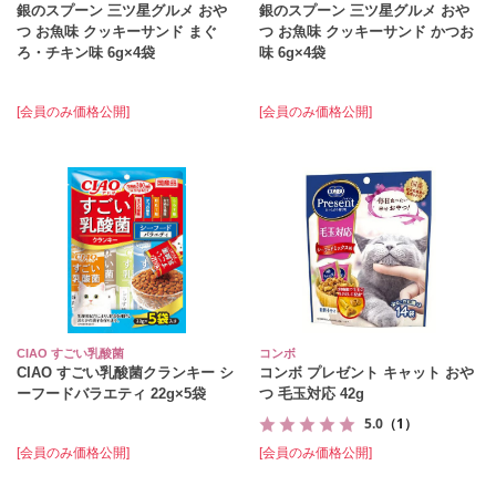
銀のスプーン 三ツ星グルメ おや
銀のスプーン 三ツ星グルメ おや
つ お魚味 クッキーサンド まぐ
つ お魚味 クッキーサンド かつお
ろ・チキン味 6g×4袋
味 6g×4袋
[会員のみ価格公開]
[会員のみ価格公開]
CIAO すごい乳酸菌
コンボ
CIAO すごい乳酸菌クランキー シ
コンボ プレゼント キャット おや
ーフードバラエティ 22g×5袋
つ 毛玉対応 42g
5.0
（1）
[会員のみ価格公開]
[会員のみ価格公開]