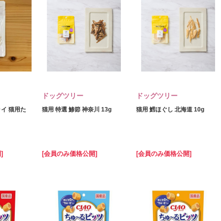
ドッグツリー
ドッグツリー
イ 猫用た
猫用 特選 鯵節 神奈川 13g
猫用 鱈ほぐし 北海道 10g
]
[会員のみ価格公開]
[会員のみ価格公開]