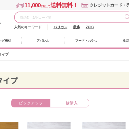
11,000
送料無料！
クレジットカード・
円以上で
様
人気のキーワード
バリカン
散歩
ZOIC
ング機材
アパレル
フード・おやつ
生
タイプ
タイプ
ピックアップ
一括購入