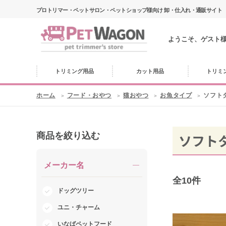
プロトリマー・ペットサロン・ペットショップ様向け 卸・仕入れ・通販サイト
ようこそ、ゲスト
トリミング用品
カット用品
トリミ
ホーム
フード・おやつ
猫おやつ
お魚タイプ
ソフト
商品を絞り込む
ソフト
メーカー名
全
10
件
ドッグツリー
ユニ・チャーム
いなばペットフード