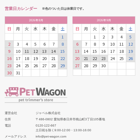
営業日カレンダー
※色のついた日は休業日です。
2026
年
8月
2026
年
9月
日
月
火
水
木
金
土
日
月
火
水
木
金
土
1
1
2
3
4
5
2
3
4
5
6
7
8
6
7
8
9
10
11
12
9
10
11
12
13
14
15
13
14
15
16
17
18
19
16
17
18
19
20
21
22
20
21
22
23
24
25
26
23
24
25
26
27
28
29
27
28
29
30
30
31
運営会社
ジャペル株式会社
住所
〒486-0802 愛知県春日井市桃山町3丁目105番地
電話
0120-122-667
土日祝を除く9:00-12:00・13:00-16:00
メールアドレス
info@pet-wagon.com