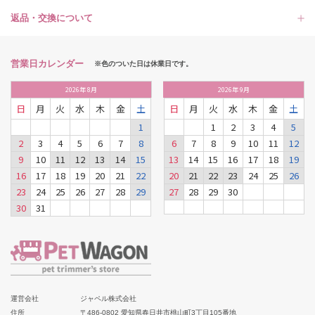
返品・交換について
営業日カレンダー
※色のついた日は休業日です。
2026
年
8月
2026
年
9月
日
月
火
水
木
金
土
日
月
火
水
木
金
土
1
1
2
3
4
5
2
3
4
5
6
7
8
6
7
8
9
10
11
12
9
10
11
12
13
14
15
13
14
15
16
17
18
19
16
17
18
19
20
21
22
20
21
22
23
24
25
26
23
24
25
26
27
28
29
27
28
29
30
30
31
運営会社
ジャペル株式会社
住所
〒486-0802 愛知県春日井市桃山町3丁目105番地