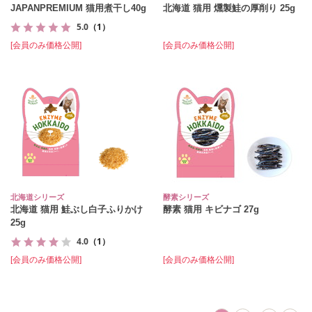
JAPANPREMIUM 猫用煮干し40g
北海道 猫用 燻製鮭の厚削り 25g
5.0
（1）
[会員のみ価格公開]
[会員のみ価格公開]
北海道シリーズ
酵素シリーズ
北海道 猫用 鮭ぶし白子ふりかけ
酵素 猫用 キビナゴ 27g
25g
4.0
（1）
[会員のみ価格公開]
[会員のみ価格公開]