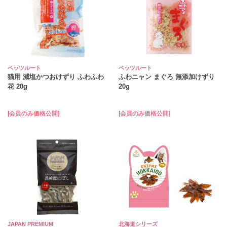
ペッツルート
ペッツルート
猫用 減塩かつおけずり ふわふわ
ふわニャン まぐろ 無添加けずり
花 20g
20g
[会員のみ価格公開]
[会員のみ価格公開]
JAPAN PREMIUM
北海道シリーズ