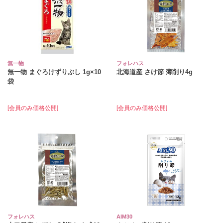
無一物
フォレハス
無一物 まぐろけずりぶし 1g×10
北海道産 さけ節 薄削り4g
袋
[会員のみ価格公開]
[会員のみ価格公開]
フォレハス
AIM30