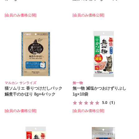
[会員のみ価格公開]
[会員のみ価格公開]
マルカン サンライズ
無一物
猫ソムリエ 香りつけだしパック
無一物 減塩かつおけずりぶし
鰯煮干のかほり 8g×4パック
1g×10袋
5.0
（1）
[会員のみ価格公開]
[会員のみ価格公開]