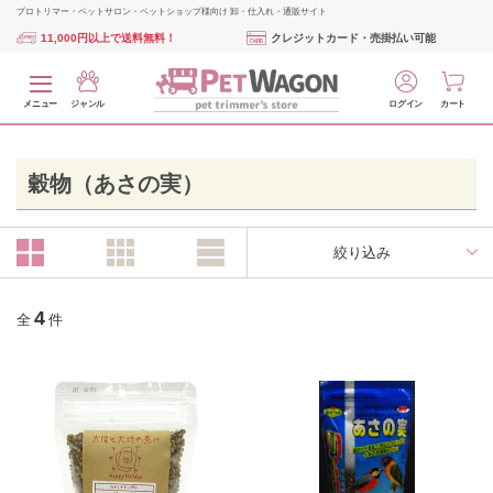
プロトリマー・ペットサロン・ペットショップ様向け 卸・仕入れ・通販サイト
11,000円以上で送料無料！
クレジットカード・売掛払い可能
メニュー
ジャンル
ログイン
カート
穀物（あさの実）
絞り込み
4
全
件