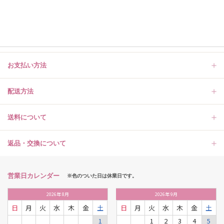
お支払い方法
配送方法
送料について
返品・交換について
営業日カレンダー
※色のついた日は休業日です。
2026
年
8月
2026
年
9月
日
月
火
水
木
金
土
日
月
火
水
木
金
土
1
1
2
3
4
5