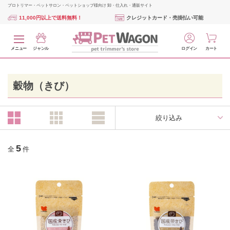
プロトリマー・ペットサロン・ペットショップ様向け 卸・仕入れ・通販サイト
11,000円以上で送料無料！
クレジットカード・売掛払い可能
メニュー
ジャンル
ログイン
カート
穀物（きび）
絞り込み
5
全
件