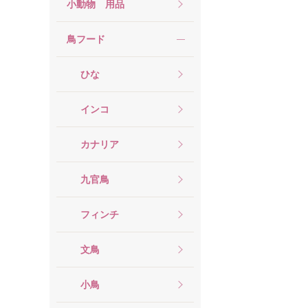
小動物 用品
鳥フード
ひな
インコ
カナリア
九官鳥
フィンチ
文鳥
小鳥