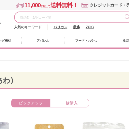
11,000
送料無料！
クレジットカード・
円以上で
様
人気のキーワード
バリカン
散歩
ZOIC
ング機材
アパレル
フード・おやつ
生
あわ）
ピックアップ
一括購入