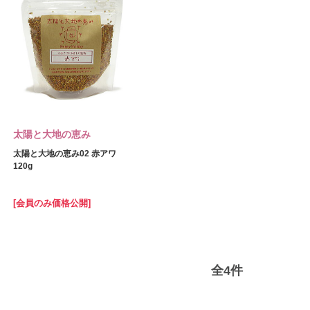
太陽と大地の恵み
太陽と大地の恵み02 赤アワ
120g
[会員のみ価格公開]
全
4
件