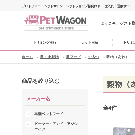
プロトリマー・ペットサロン・ペットショップ様向け 卸・仕入れ・通販サイト
ようこそ、ゲスト
トリミング用品
カット用品
トリミ
ホーム
鳥・小動物
鳥フード
おやつ
穀物（あわ）
商品を絞り込む
穀物（
メーカー名
全
4
件
黒瀬ペットフード
ピーツー・アンド・アソシ
エイツ