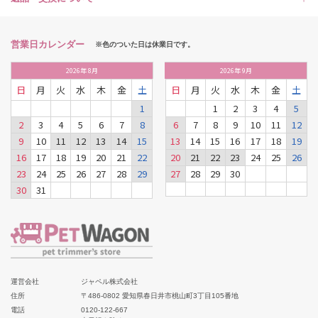
営業日カレンダー
※色のついた日は休業日です。
2026
年
8月
2026
年
9月
日
月
火
水
木
金
土
日
月
火
水
木
金
土
1
1
2
3
4
5
2
3
4
5
6
7
8
6
7
8
9
10
11
12
9
10
11
12
13
14
15
13
14
15
16
17
18
19
16
17
18
19
20
21
22
20
21
22
23
24
25
26
23
24
25
26
27
28
29
27
28
29
30
30
31
運営会社
ジャペル株式会社
住所
〒486-0802 愛知県春日井市桃山町3丁目105番地
電話
0120-122-667