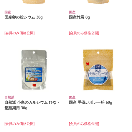
国産
国産
国産卵の殻シウム 30g
国産竹炭 8g
[会員のみ価格公開]
[会員のみ価格公開]
自然派
国産
自然派 小鳥のカルシウム ひな・
国産 手洗いボレー粉 60g
繁殖期用 30g
[会員のみ価格公開]
[会員のみ価格公開]