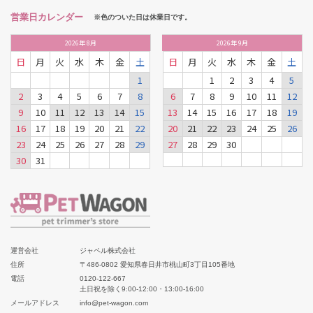
営業日カレンダー
※色のついた日は休業日です。
2026
年
8月
2026
年
9月
日
月
火
水
木
金
土
日
月
火
水
木
金
土
1
1
2
3
4
5
2
3
4
5
6
7
8
6
7
8
9
10
11
12
9
10
11
12
13
14
15
13
14
15
16
17
18
19
16
17
18
19
20
21
22
20
21
22
23
24
25
26
23
24
25
26
27
28
29
27
28
29
30
30
31
運営会社
ジャペル株式会社
住所
〒486-0802 愛知県春日井市桃山町3丁目105番地
電話
0120-122-667
土日祝を除く9:00-12:00・13:00-16:00
メールアドレス
info@pet-wagon.com