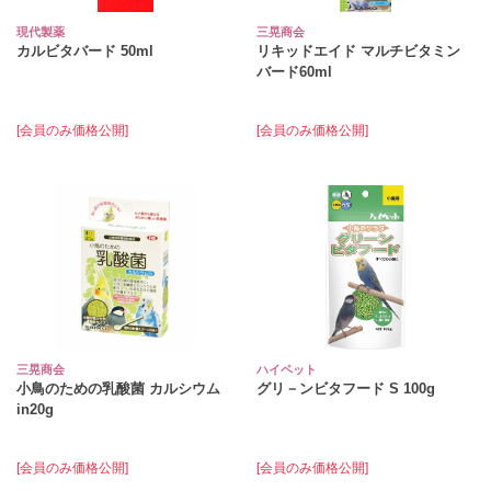
現代製薬
三晃商会
カルビタバード 50ml
リキッドエイド マルチビタミン
バード60ml
[会員のみ価格公開]
[会員のみ価格公開]
三晃商会
ハイペット
小鳥のための乳酸菌 カルシウム
グリ－ンビタフード S 100g
in20g
[会員のみ価格公開]
[会員のみ価格公開]