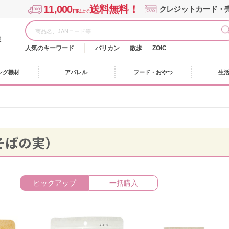
11,000
送料無料！
クレジットカード・
円以上で
様
人気のキーワード
バリカン
散歩
ZOIC
ング機材
アパレル
フード・おやつ
生
）
そばの実）
ピックアップ
一括購入