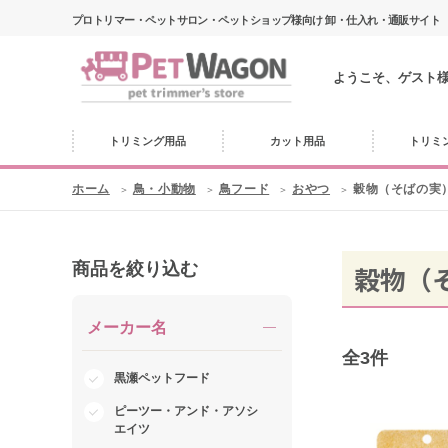
プロトリマー・ペットサロン・ペットショップ様向け 卸・仕入れ・通販サイト
ようこそ、ゲスト
トリミング用品
カット用品
トリミ
ホーム
鳥・小動物
鳥フード
おやつ
穀物（そばの実
商品を絞り込む
穀物（
メーカー名
全
3
件
黒瀬ペットフード
ピーツー・アンド・アソシ
エイツ