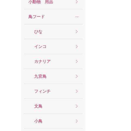
小動物 用品
鳥フード
ひな
インコ
カナリア
九官鳥
フィンチ
文鳥
小鳥