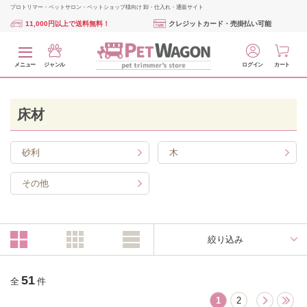
プロトリマー・ペットサロン・ペットショップ様向け 卸・仕入れ・通販サイト
11,000円以上で送料無料！
クレジットカード・売掛払い可能
メニュー
ジャンル
ログイン
カート
床材
砂利
木
その他
絞り込み
51
全
件
1
2