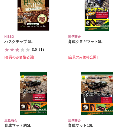
NISSO
三晃商会
ハスクチップ 5L
育成クヌギマット5L
3.0
（1）
[会員のみ価格公開]
[会員のみ価格公開]
三晃商会
三晃商会
育成マット約5L
育成マット10L