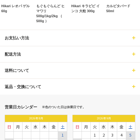
Hikari レオパ ゲル
もぐもぐらんど ヒ
Hikari キラピピ イ
カルビタバード
60g
マワリ
ンコ 大粒 300g
50ml
500g/1kg/2kg （
500g ）
お支払い方法
配送方法
送料について
返品・交換について
営業日カレンダー
※色のついた日は休業日です。
2026
年
8月
2026
年
9月
日
月
火
水
木
金
土
日
月
火
水
木
金
土
1
1
2
3
4
5