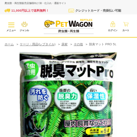
爬虫類・両生類販売店舗様向け 卸・仕入れ・通販サイト
11,000円以上で送料無料！
クレジットカード・売掛払い可能
メニュー
ジャンル
ログイン
カート
ホーム
ケージ・用品(レプタイル)
床材
その他
脱臭マット PRO 5L