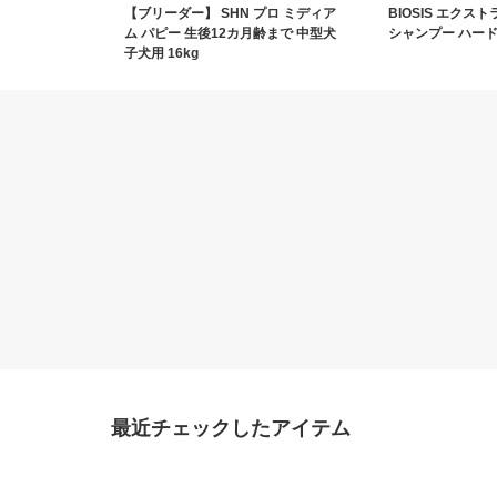
【ブリーダー】 SHN プロ ミディア
BIOSIS エクス
ム パピー 生後12カ月齢まで 中型犬
シャンプー ハード
子犬用 16kg
最近チェックしたアイテム