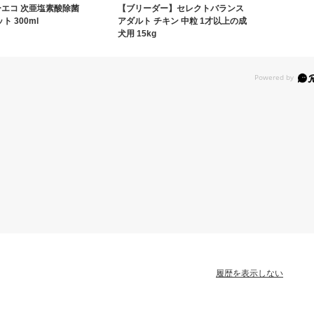
エコ 次亜塩素酸除菌
【ブリーダー】セレクトバランス
ト 300ml
アダルト チキン 中粒 1才以上の成
犬用 15kg
履歴を表示しない