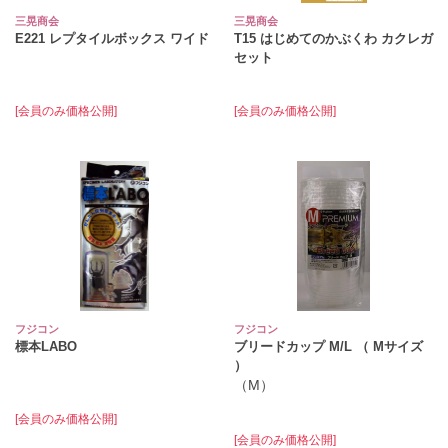
三晃商会
三晃商会
E221 レプタイルボックス ワイド
T15 はじめてのかぶくわ カクレガ
セット
[会員のみ価格公開]
[会員のみ価格公開]
フジコン
フジコン
標本LABO
ブリードカップ M/L （ Mサイズ
）
（M）
[会員のみ価格公開]
[会員のみ価格公開]