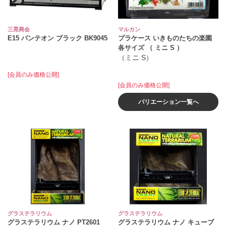
三晃商会
マルカン
E15 パンテオン ブラック BK9045
プラケース いきものたちの楽園
各サイズ （ ミニ S ）
（ミニ S）
[会員のみ価格公開]
[会員のみ価格公開]
バリエーション一覧へ
グラステラリウム
グラステラリウム
グラステラリウム ナノ PT2601
グラステラリウム ナノ キューブ