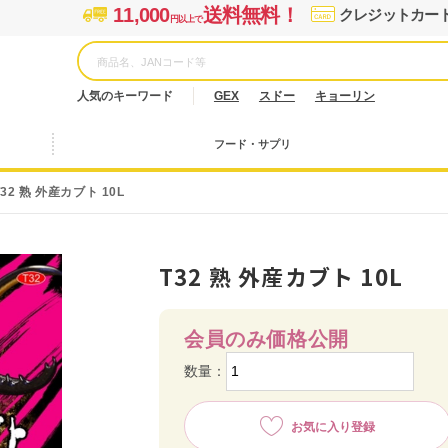
11,000
送料無料！
クレジットカー
円以上で
人気のキーワード
GEX
スドー
キョーリン
フード・サプリ
T32 熟 外産カブト 10L
T32 熟 外産カブト 10L
会員のみ価格公開
数量：
お気に入り登録