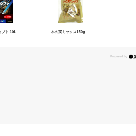
カブト 10L
木の実ミックス150g