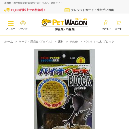
爬虫類・両生類販売店舗様向け 卸・仕入れ・通販サイト
11,000円以上で送料無料！
クレジットカード・売掛払い可能
メニュー
ジャンル
ログイン
カート
ホーム
ケージ・用品(レプタイル)
床材
その他
バイオ くち木 ブロック