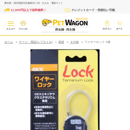
爬虫類・両生類販売店舗様向け 卸・仕入れ・通販サイト
11,000円以上で送料無料！
クレジットカード・売掛払い可能
メニュー
ジャンル
ログイン
カート
ホーム
ケージ・用品(レプタイル)
床材
その他
ワイヤーロック 1個