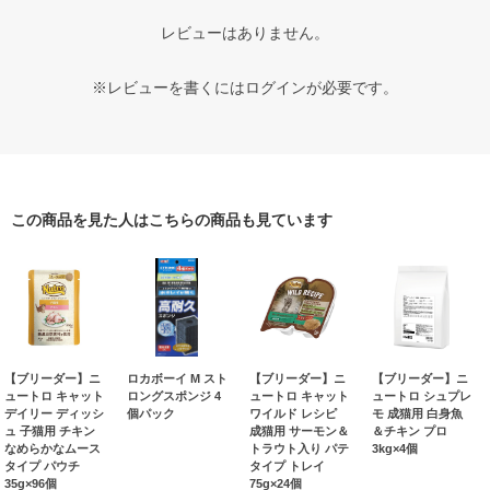
レビューはありません。
※レビューを書くには
ログイン
が必要です。
この商品を見た人はこちらの商品も見ています
【ブリーダー】ニ
ロカボーイ M スト
【ブリーダー】ニ
【ブリーダー】ニ
ュートロ キャット
ロングスポンジ 4
ュートロ キャット
ュートロ シュプレ
デイリー ディッシ
個パック
ワイルド レシピ
モ 成猫用 白身魚
ュ 子猫用 チキン
成猫用 サーモン＆
＆チキン プロ
なめらかなムース
トラウト入り パテ
3kg×4個
タイプ パウチ
タイプ トレイ
35g×96個
75g×24個