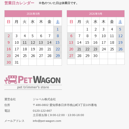
営業日カレンダー
※色のついた日は休業日です。
2026
年
8月
2026
年
9月
日
月
火
水
木
金
土
日
月
火
水
木
金
土
1
1
2
3
4
5
2
3
4
5
6
7
8
6
7
8
9
10
11
12
9
10
11
12
13
14
15
13
14
15
16
17
18
19
16
17
18
19
20
21
22
20
21
22
23
24
25
26
23
24
25
26
27
28
29
27
28
29
30
30
31
運営会社
ジャペル株式会社
住所
〒486-0802 愛知県春日井市桃山町3丁目105番地
電話
0120-122-667
土日祝を除く9:00-12:00・13:00-16:00
メールアドレス
info@pet-wagon.com