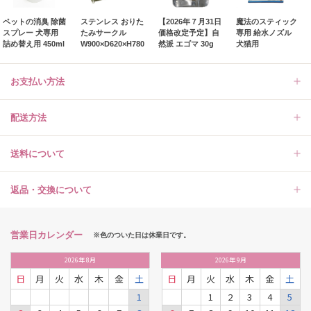
ペットの消臭 除菌
ステンレス おりた
【2026年７月31日
魔法のスティック
スプレー 犬専用
たみサークル
価格改定予定】自
専用 給水ノズル
詰め替え用 450ml
W900×D620×H780
然派 エゴマ 30g
犬猫用
お支払い方法
配送方法
送料について
返品・交換について
営業日カレンダー
※色のついた日は休業日です。
2026
年
8月
2026
年
9月
日
月
火
水
木
金
土
日
月
火
水
木
金
土
1
1
2
3
4
5