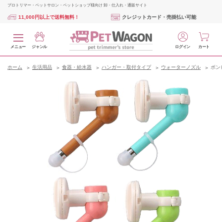
プロトリマー・ペットサロン・ペットショップ様向け 卸・仕入れ・通販サイト
11,000円以上で送料無料！
クレジットカード・売掛払い可能
メニュー
ジャンル
ログイン
カート
ホーム
生活用品
食器・給水器
ハンガー・取付タイプ
ウォーターノズル
ボン