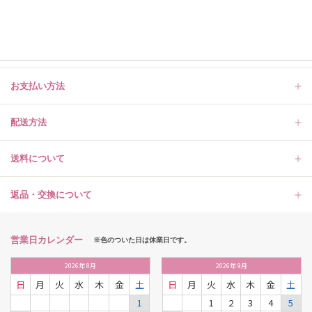
お支払い方法
配送方法
送料について
返品・交換について
営業日カレンダー
※色のついた日は休業日です。
2026
年
8月
2026
年
9月
日
月
火
水
木
金
土
日
月
火
水
木
金
土
1
1
2
3
4
5