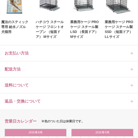
魔法のスティック
ハチコウ スチール
業務用ケージ PRO
業務用ケージ PRO
専用 給水ノズル
ケージ フロントオ
ケージ スチール製
ケージ スチール製
犬猫用
ープン （短面ド
LSD （長面ドア）
SSD （短面ドア）
ア） Mサイズ
Mサイズ
LLサイズ
お支払い方法
配送方法
送料について
返品・交換について
営業日カレンダー
※色のついた日は休業日です。
2026
年
8月
2026
年
9月