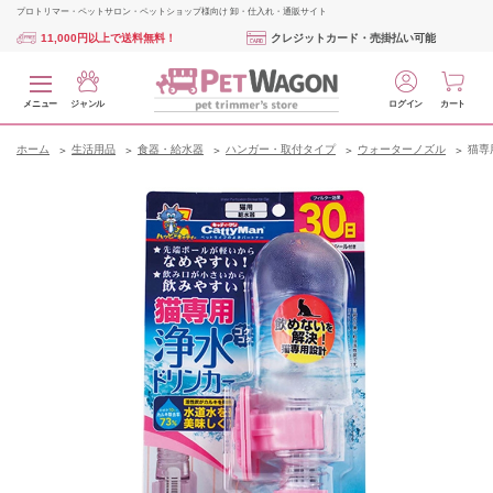
プロトリマー・ペットサロン・ペットショップ様向け 卸・仕入れ・通販サイト
11,000円以上で送料無料！
クレジットカード・売掛払い可能
メニュー
ジャンル
ログイン
カート
ホーム
生活用品
食器・給水器
ハンガー・取付タイプ
ウォーターノズル
猫専