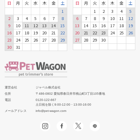
日
月
火
水
木
金
土
日
月
火
水
木
金
土
1
1
2
3
4
5
2
3
4
5
6
7
8
6
7
8
9
10
11
12
9
10
11
12
13
14
15
13
14
15
16
17
18
19
16
17
18
19
20
21
22
20
21
22
23
24
25
26
23
24
25
26
27
28
29
27
28
29
30
30
31
運営会社
ジャペル株式会社
住所
〒486-0802 愛知県春日井市桃山町3丁目105番地
電話
0120-122-667
土日祝を除く9:00-12:00・13:00-16:00
メールアドレス
info@pet-wagon.com