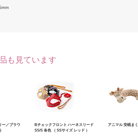
5mm
品も見ています
ボリー／ブラウ
Bチェックフロント ハーネスリード
アニマル 安眠まく
)
SS/S 各色 （ SSサイズ レッド ）