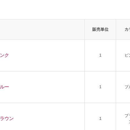
販売単位
カ
ピンク
1
ピ
ブルー
1
ブ
ブ
ブラウン
1