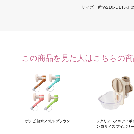
サイズ：約W210xD145xH8
この商品を見た人はこちらの商
ボンビ 給水ノズル ブラウン
ラクリア S／M アイ
ン (Sサイズ アイボリー