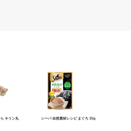
ら キリン丸
シーバ 自然素材レシピ まぐろ 35g