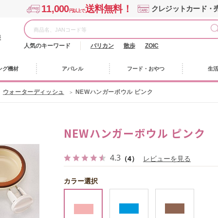
11,000
送料無料！
クレジットカード・
円以上で
様
人気のキーワード
バリカン
散歩
ZOIC
ング機材
アパレル
フード・おやつ
生
ウォーターディッシュ
NEWハンガーボウル ピンク
NEWハンガーボウル ピンク
4.3
（4）
レビューを見る
カラー選択