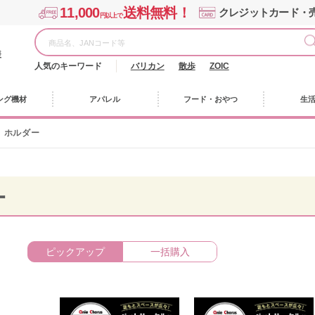
11,000
送料無料！
クレジットカード・
円以上で
様
人気のキーワード
バリカン
散歩
ZOIC
ング機材
アパレル
フード・おやつ
生
ホルダー
ー
ピックアップ
一括購入