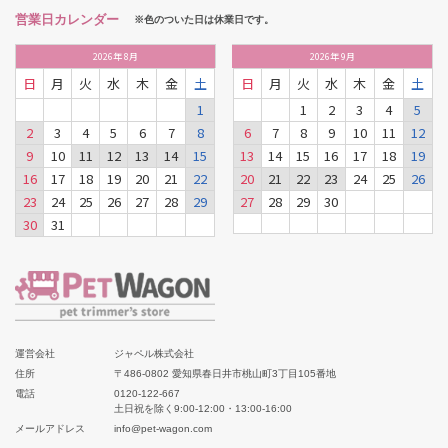
営業日カレンダー
※色のついた日は休業日です。
2026
年
8月
2026
年
9月
日
月
火
水
木
金
土
日
月
火
水
木
金
土
1
1
2
3
4
5
2
3
4
5
6
7
8
6
7
8
9
10
11
12
9
10
11
12
13
14
15
13
14
15
16
17
18
19
16
17
18
19
20
21
22
20
21
22
23
24
25
26
23
24
25
26
27
28
29
27
28
29
30
30
31
運営会社
ジャペル株式会社
住所
〒486-0802 愛知県春日井市桃山町3丁目105番地
電話
0120-122-667
土日祝を除く9:00-12:00・13:00-16:00
メールアドレス
info@pet-wagon.com