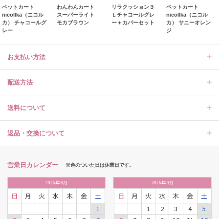
ペットカート
わんわんカート
リラクッション３
ペットカート
nicollka（ニコル
スーパーライト
Ｌチャコールグレ
nicollka（ニコル
カ） チャコールグ
モカブラウン
ー＋カバーセット
カ） サニーオレン
レー
ジ
お支払い方法
配送方法
送料について
返品・交換について
営業日カレンダー
※色のついた日は休業日です。
2026
年
8月
2026
年
9月
日
月
火
水
木
金
土
日
月
火
水
木
金
土
1
1
2
3
4
5