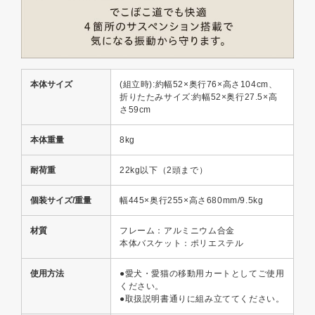
本体サイズ
(組立時):約幅52×奥行76×高さ104cm、
折りたたみサイズ:約幅52×奥行27.5×高
さ59cm
本体重量
8kg
耐荷重
22kg以下（2頭まで）
個装サイズ/重量
幅445×奥行255×高さ680mm/9.5kg
材質
フレーム：アルミニウム合金
本体バスケット：ポリエステル
使用方法
●愛犬・愛猫の移動用カートとしてご使用
ください。
●取扱説明書通りに組み立ててください。