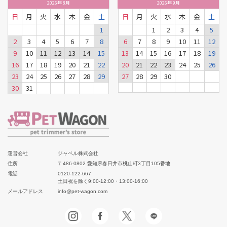
2026
年
8月
2026
年
9月
日
月
火
水
木
金
土
日
月
火
水
木
金
土
1
1
2
3
4
5
2
3
4
5
6
7
8
6
7
8
9
10
11
12
9
10
11
12
13
14
15
13
14
15
16
17
18
19
16
17
18
19
20
21
22
20
21
22
23
24
25
26
23
24
25
26
27
28
29
27
28
29
30
30
31
運営会社
ジャペル株式会社
住所
〒486-0802 愛知県春日井市桃山町3丁目105番地
電話
0120-122-667
土日祝を除く9:00-12:00・13:00-16:00
メールアドレス
info@pet-wagon.com