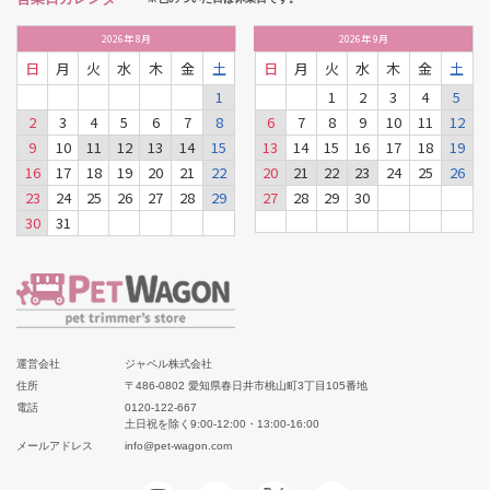
2026
年
8月
2026
年
9月
日
月
火
水
木
金
土
日
月
火
水
木
金
土
1
1
2
3
4
5
2
3
4
5
6
7
8
6
7
8
9
10
11
12
9
10
11
12
13
14
15
13
14
15
16
17
18
19
16
17
18
19
20
21
22
20
21
22
23
24
25
26
23
24
25
26
27
28
29
27
28
29
30
30
31
運営会社
ジャペル株式会社
住所
〒486-0802 愛知県春日井市桃山町3丁目105番地
電話
0120-122-667
土日祝を除く9:00-12:00・13:00-16:00
メールアドレス
info@pet-wagon.com