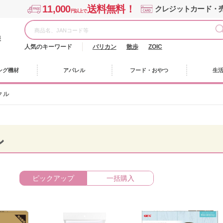
11,000
送料無料！
クレジットカード・
円以上で
様
人気のキーワード
バリカン
散歩
ZOIC
ング機材
アパレル
フード・おやつ
生
クル
ル
ピックアップ
一括購入