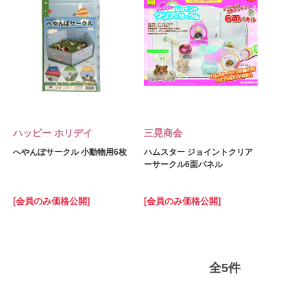
ハッピー ホリデイ
三晃商会
へやんぽサークル 小動物用6枚
ハムスター ジョイントクリア
ーサークル6面パネル
[会員のみ価格公開]
[会員のみ価格公開]
全
5
件