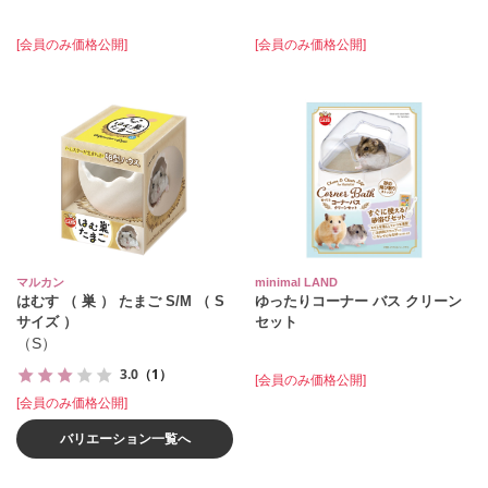
[会員のみ価格公開]
[会員のみ価格公開]
マルカン
minimal LAND
はむす （ 巣 ） たまご S/M （ S
ゆったりコーナー バス クリーン
サイズ ）
セット
（S）
3.0
（1）
[会員のみ価格公開]
[会員のみ価格公開]
バリエーション一覧へ