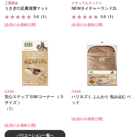
三晃商会
ナチュラルラックス
うさぎの足裏清潔マット
NEWネイチャーランド2L
5.0
（1）
5.0
（1）
[会員のみ価格公開]
[会員のみ価格公開]
CASA
CASA
安心ステップ S/M/コーナー （ S
ハリネズミ ふんわり 包み込む ベ
サイズ ）
ッド
（S）
[会員のみ価格公開]
[会員のみ価格公開]
バリエーション一覧へ