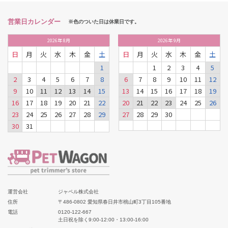
営業日カレンダー
※色のついた日は休業日です。
2026
年
8月
2026
年
9月
日
月
火
水
木
金
土
日
月
火
水
木
金
土
1
1
2
3
4
5
2
3
4
5
6
7
8
6
7
8
9
10
11
12
9
10
11
12
13
14
15
13
14
15
16
17
18
19
16
17
18
19
20
21
22
20
21
22
23
24
25
26
23
24
25
26
27
28
29
27
28
29
30
30
31
運営会社
ジャペル株式会社
住所
〒486-0802 愛知県春日井市桃山町3丁目105番地
電話
0120-122-667
土日祝を除く9:00-12:00・13:00-16:00