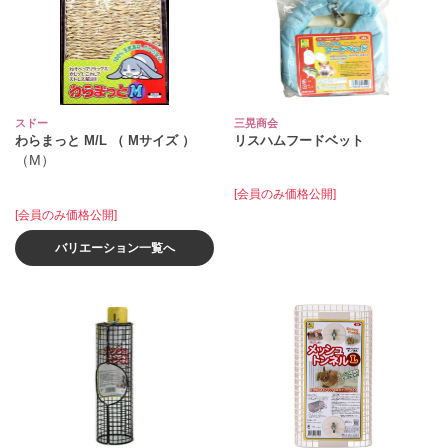
スドー
三晃商会
わらまっと M/L （ Mサイズ ）
リスハムフードベット
（M）
[会員のみ価格公開]
[会員のみ価格公開]
バリエーション一覧へ