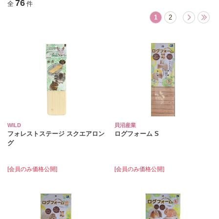
76
全
件
1
2
WILD
貝沼産業
フォレストステージ スクエアロン
ログフォーム S
グ
[会員のみ価格公開]
[会員のみ価格公開]