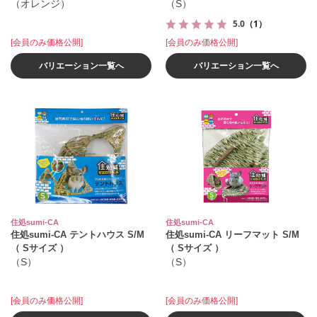
（オレンジ）
（S）
5.0
（1）
[会員のみ価格公開]
[会員のみ価格公開]
バリエーション一覧へ
バリエーション一覧へ
住処sumi-CA
住処sumi-CA
住処sumi-CA テントハウス S/M
住処sumi-CA リーフマット S/M
（ Sサイズ ）
（ Sサイズ ）
（S）
（S）
[会員のみ価格公開]
[会員のみ価格公開]