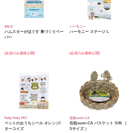
WILD
ハーモニー
ハムスターがほぐす 巣づくりペー
ハーモニー ステージ L
パー
[会員のみ価格公開]
[会員のみ価格公開]
Pally Pally PET
住処sumi-CA
ペットのおうちシール オレンジ/
住処sumi-CA バスケット S/M （
ターコイズ
Sサイズ ）