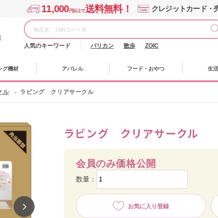
11,000
送料無料！
クレジットカード・
円以上で
様
人気のキーワード
バリカン
散歩
ZOIC
ング機材
アパレル
フード・おやつ
生
クル
ラビング クリアサークル
ラビング クリアサークル
会員のみ価格公開
数量：
お気に入り登録