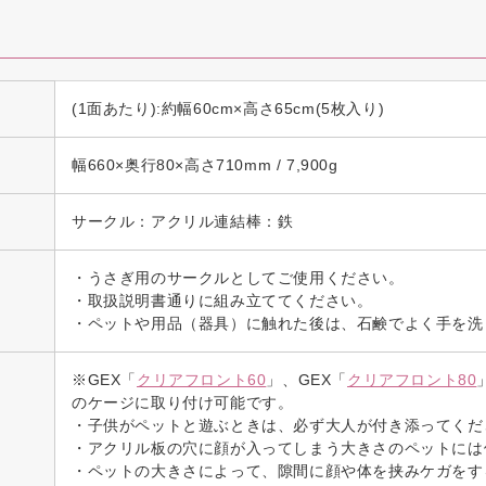
(1面あたり):約幅60cm×高さ65cm(5枚入り)
幅660×奥行80×高さ710mm / 7,900g
サークル：アクリル連結棒：鉄
・うさぎ用のサークルとしてご使用ください。
・取扱説明書通りに組み立ててください。
・ペットや用品（器具）に触れた後は、石鹸でよく手を洗
※GEX「
クリアフロント60
」、GEX「
クリアフロント80
のケージに取り付け可能です。
・子供がペットと遊ぶときは、必ず大人が付き添ってくだ
・アクリル板の穴に顔が入ってしまう大きさのペットには
・ペットの大きさによって、隙間に顔や体を挟みケガをす