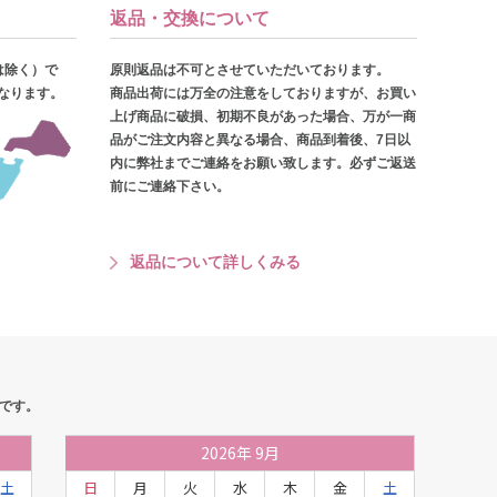
返品・交換について
は除く）で
原則返品は不可とさせていただいております。
となります。
商品出荷には万全の注意をしておりますが、お買い
上げ商品に破損、初期不良があった場合、万が一商
品がご注文内容と異なる場合、商品到着後、7日以
内に弊社までご連絡をお願い致します。必ずご返送
前にご連絡下さい。
返品について詳しくみる
です。
2026
年
9月
土
日
月
火
水
木
金
土