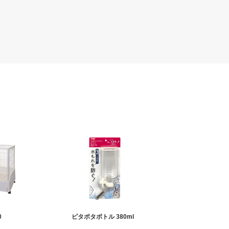
0
ピタポタボトル 380ml