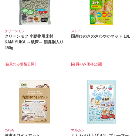
クリーンモフ
スドー
クリーンモフ 小動物用床材
国産ひのきのさわやかマット 10L
KAMIYUKA ～紙床～ 消臭剤入り
450g
[会員のみ価格公開]
[会員のみ価格公開]
CASA
マルカン
清潔ホワイトマット
ふんわり仕上げ 4.5L ブルーマー