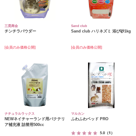
三晃商会
Sand club
チンチラパウダー
Sand club ハリネズミ 浴び砂1kg
[会員のみ価格公開]
[会員のみ価格公開]
ナチュラルラックス
マルカン
NEWネイチャーランド用バクテリ
ふわふわベッド PRO
ア補充液 詰替用500cc
5.0
（1）