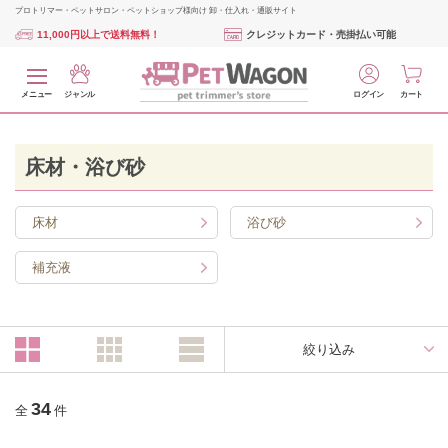
プロトリマー・ペットサロン・ペットショップ様向け 卸・仕入れ・通販サイト
11,000円以上で送料無料！
クレジットカード・売掛払い可能
メニュー
ジャンル
ログイン
カート
床材・浴び砂
床材
浴び砂
補充液
絞り込み
34
全
件