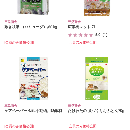
三晃商会
三晃商会
敷き牧草 （バミューダ）約1kg
広葉樹マット 7L
5.0
（1）
[会員のみ価格公開]
[会員のみ価格公開]
三晃商会
三晃商会
ケアペーパー 4.5L小動物用紙敷材
たけわたの 巣づくりおふとん70g
[会員のみ価格公開]
[会員のみ価格公開]