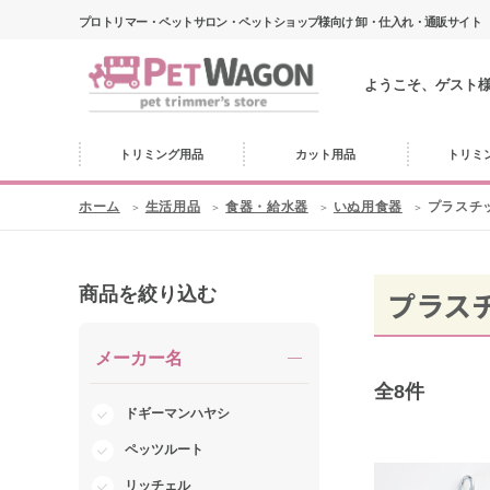
プロトリマー・ペットサロン・ペットショップ様向け 卸・仕入れ・通販サイト
ようこそ、ゲスト
トリミング用品
カット用品
トリミ
ホーム
生活用品
食器・給水器
いぬ用食器
プラスチ
商品を絞り込む
プラス
メーカー名
全
8
件
ドギーマンハヤシ
ペッツルート
リッチェル