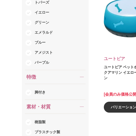
トパーズ
イエロー
グリーン
エメラルド
ブルー
アメジスト
ユートピア
パープル
ユートピア ペットボ
クアマリン イエロ
特徴
ン
脚付き
[会員のみ価格公開
素材・材質
バリエーショ
樹脂製
プラスチック製