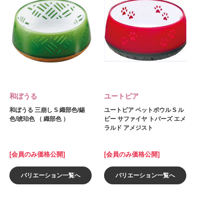
和ぼうる
ユートピア
和ぼうる 三崩し S 織部色/錫
ユートピア ペットボウル S ル
色/琥珀色 （ 織部色 ）
ビー サファイヤ トパーズ エメ
ラルド アメジスト
[会員のみ価格公開]
[会員のみ価格公開]
バリエーション一覧へ
バリエーション一覧へ