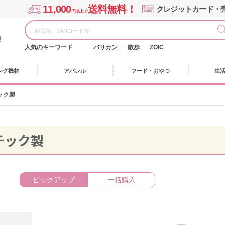
11,000
送料無料！
クレジットカード・
円以上で
様
人気のキーワード
バリカン
散歩
ZOIC
ング機材
アパレル
フード・おやつ
生
ック製
チック製
ピックアップ
一括購入